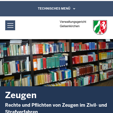
Direkt zum Inhalt
Verwaltungsgericht Gelsenkirchen:
TECHNISCHES MENÜ
Leichte Sprache, Gebärdensprachenvideo
und Kontaktformular
Zeugen
Zeugen
Rechte und Pflichten von Zeugen im Zivil- und
Strafverfahren