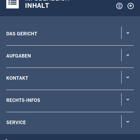
Justiz-Portal im Überblick:
INHALT
DAS GERICHT
AUFGABEN
KONTAKT
RECHTS-INFOS
SERVICE