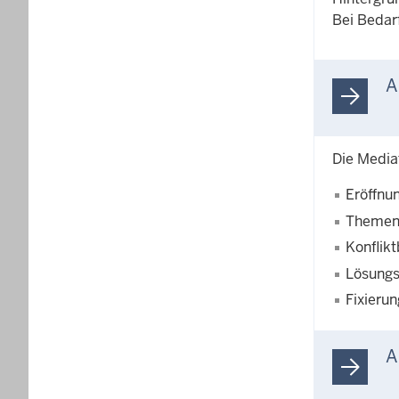
Bei Bedar
A
Die Mediat
Eröffnu
Themens
Konflik
Lösungs
Fixierun
A