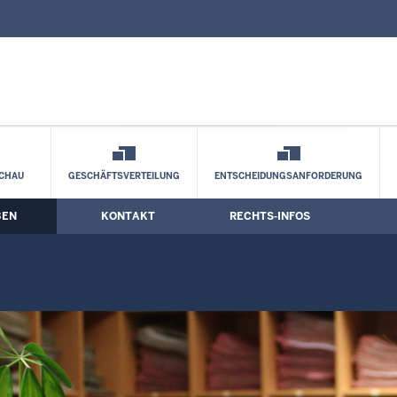
nd Kontaktformular
rmationen zur Mediation
CHAU
GESCHÄFTSVERTEILUNG
ENTSCHEIDUNGSANFORDERUNG
BEN
KONTAKT
RECHTS-INFOS