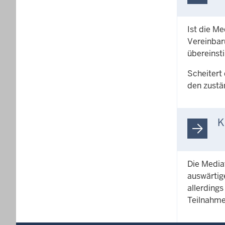
Ist die Me
Vereinbar
übereinst
Scheitert 
den zustä
K
Die Media
auswärtig
allerding
Teilnahme