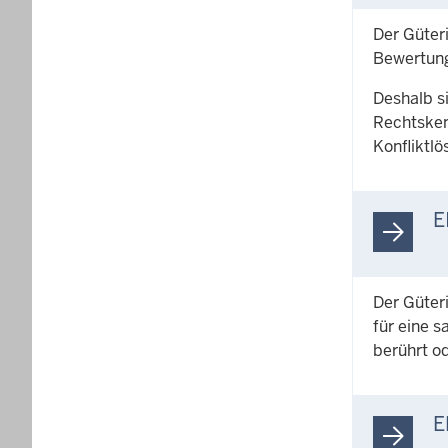
Der Güter
Bewertung
Deshalb si
Rechtskenn
Konfliktl
E
Der Güter
für eine s
berührt o
E