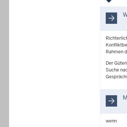
W
Richterlic
Konfliktb
Rahmen de
Der Güter
Suche nac
Gesprächs
M
wenn