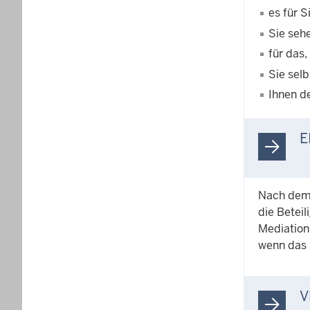
es für S
Sie sehe
für das,
Sie sel
Ihnen de
E
Nach dem 
die Betei
Mediation 
wenn das E
V