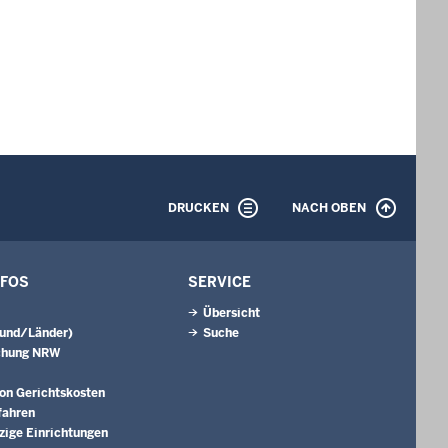
DRUCKEN
NACH OBEN
NFOS
SERVICE
Übersicht
Bund/Länder)
Suche
chung NRW
on Gerichtskosten
fahren
ige Einrichtungen