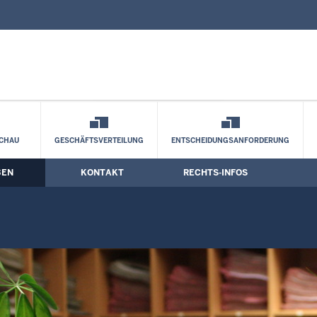
nd Kontaktformular
chäftsverteilungsplan 2015
CHAU
GESCHÄFTSVERTEILUNG
ENTSCHEIDUNGSANFORDERUNG
BEN
KONTAKT
RECHTS-INFOS