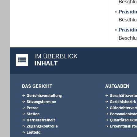
Beschlu
Präsid
Beschlu
Präsid
Beschlu
IM ÜBERBLICK
Justiz-Portal im Überblick:
INHALT
DAS GERICHT
AUFGABEN
Gerichtsvorstellung
Geschäftsverte
Sitzungstermine
Gerichtsbezirk
Presse
Güterichterver
Stellen
Personalentwi
Barrierefreiheit
Qualitätsdisku
Zugangskontrolle
Erkenntnislist
Leitbild