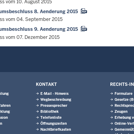
ss vom 10. August 2015
iumsbeschluss 8. Aenderung 2015
ss vom 04. September 2015
iumsbeschluss 9. Aenderung 2015
ss vom 07. Dezember 2015
KONTAKT
RECHTS-I
ilung
E-Mail - Hinweis
Formulare
Wegbeschreibung
Gesetze (
fahren
Pressesprecher
Rechtspre
cklung
Bibliothek
Zeugen
ssion
Telefonliste
Erhebung v
en
Öffnungszeiten
Online-Ver
Nachtbriefkasten
Gemeinnütz