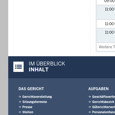
09:0
11:00
11:00
11:00
Weitere T
IM ÜBERBLICK
Justiz-Portal im Überblick:
INHALT
DAS GERICHT
AUFGABEN
Gerichtsvorstellung
Geschäftsverte
Sitzungstermine
Gerichtsbezirk
Presse
Güterichterver
Stellen
Personalentwi