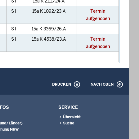
S I
15a K 2111/24.A
S I
15a K 1092/23.A
Termin
aufgehoben
S I
15a K 3369/26.A
S I
15a K 4538/23.A
Termin
aufgehoben
DRUCKEN
NACH OBEN
NFOS
SERVICE
Übersicht
Bund/Länder)
Suche
chung NRW