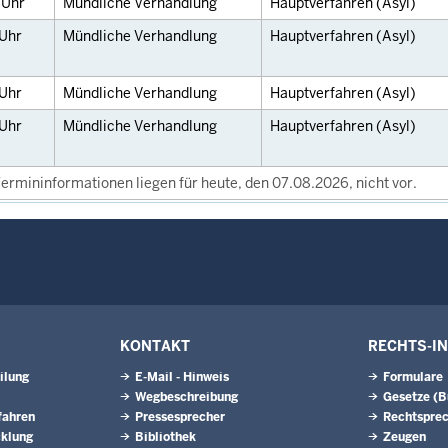
0
Uhr
Mündliche Verhandlung
Hauptverfahren (Asyl)
Uhr
Mündliche Verhandlung
Hauptverfahren (Asyl)
Uhr
Mündliche Verhandlung
Hauptverfahren (Asyl)
Uhr
Mündliche Verhandlung
Hauptverfahren (Asyl)
ermininformationen liegen für heute, den 07.08.2026, nicht vor.
KONTAKT
RECHTS-I
ilung
E-Mail - Hinweis
Formulare
Wegbeschreibung
Gesetze (
fahren
Pressesprecher
Rechtspre
cklung
Bibliothek
Zeugen