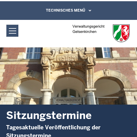
Direkt zum Inhalt
Verwaltungsgericht Gelsenkirchen:
TECHNISCHES MENÜ
Leichte Sprache, Gebärdensprachenvideo
und Kontaktformular
Sitzungstermine
Sitzungstermine
Tagesaktuelle Veröffentlichung der
Sitzungstermine