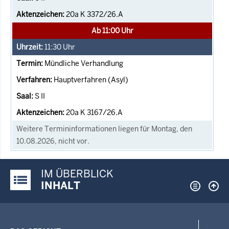
20a K 3372/26.A
Ab 11:00 Uhr
11:30
Uhr
Mündliche Verhandlung
Hauptverfahren (Asyl)
S II
20a K 3167/26.A
Weitere Termininformationen liegen für Montag, den
10.08.2026, nicht vor.
IM ÜBERBLICK
Justiz-Portal im Überblick:
INHALT