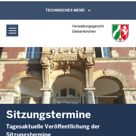
Direkt zum Inhalt
Verwaltungsgericht Gelsenkirchen:
TECHNISCHES MENÜ
Leichte Sprache, Gebärdensprachenvideo
und Kontaktformular
Sitzungstermine
Sitzungstermine
Tagesaktuelle Veröffentlichung der
Sitzungstermine