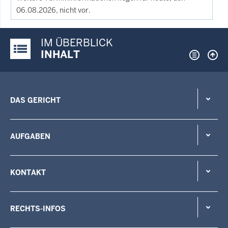
06.08.2026, nicht vor.
IM ÜBERBLICK
Justiz-Portal im Überblick:
INHALT
DAS GERICHT
AUFGABEN
KONTAKT
RECHTS-INFOS