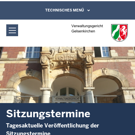
Direkt zum Inhalt
Verwaltungsgericht Gelsenkirchen:
TECHNISCHES MENÜ
Leichte Sprache, Gebärdensprachenvideo
und Kontaktformular
Sitzungstermine
Sitzungstermine
Tagesaktuelle Veröffentlichung der
Sitzungstermine