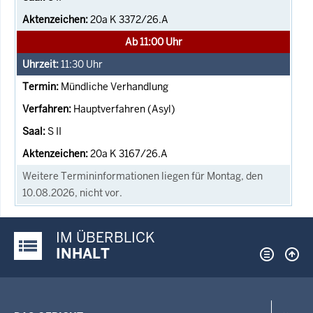
20a K 3372/26.A
Ab 11:00 Uhr
11:30
Uhr
Mündliche Verhandlung
Hauptverfahren (Asyl)
S II
20a K 3167/26.A
Weitere Termininformationen liegen für Montag, den
10.08.2026, nicht vor.
IM ÜBERBLICK
Justiz-Portal im Überblick:
INHALT