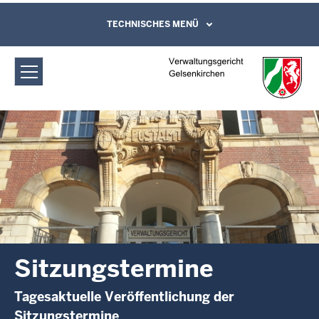
Direkt zum Inhalt
Verwaltungsgericht Gelsenkirchen:
TECHNISCHES MENÜ
Leichte Sprache, Gebärdensprachenvideo
und Kontaktformular
Sitzungstermine
Sitzungstermine
Tagesaktuelle Veröffentlichung der
Sitzungstermine