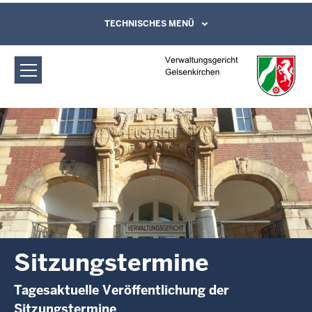
Direkt zum Inhalt
Verwaltungsgericht Gelsenkirchen:
TECHNISCHES MENÜ
Leichte Sprache, Gebärdensprachenvideo
und Kontaktformular
Sitzungstermine
Sitzungstermine
Tagesaktuelle Veröffentlichung der
Sitzungstermine