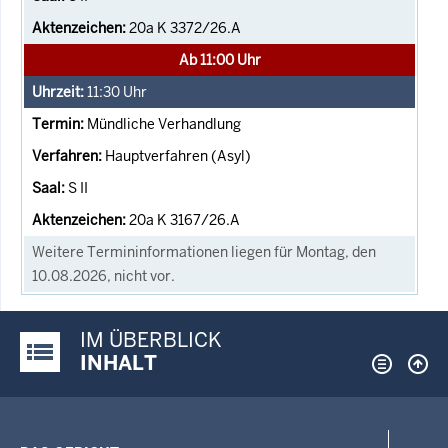
20a K 3372/26.A
Ab 11:00 Uhr
11:30
Uhr
Mündliche Verhandlung
Hauptverfahren (Asyl)
S II
20a K 3167/26.A
Weitere Termininformationen liegen für Montag, den
10.08.2026, nicht vor.
IM ÜBERBLICK
Justiz-Portal im Überblick:
INHALT