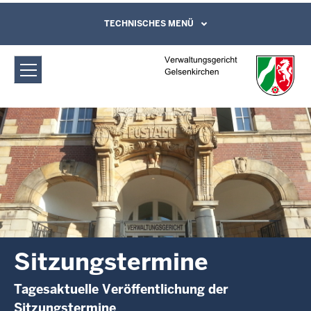
Direkt zum Inhalt
Verwaltungsgericht Gelsenkirchen:
TECHNISCHES MENÜ
Leichte Sprache, Gebärdensprachenvideo
und Kontaktformular
Sitzungstermine
Sitzungstermine
Tagesaktuelle Veröffentlichung der
Sitzungstermine