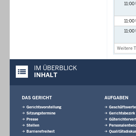
11:00
11:00
11:00
Weitere T
IM ÜBERBLICK
Justiz-Portal im Überblick:
INHALT
DAS GERICHT
AUFGABEN
Gerichtsvorstellung
Geschäftsverte
Sitzungstermine
Gerichtsbezirk
Presse
Güterichterver
Stellen
Personalentwi
Barrierefreiheit
Qualitätsdisku