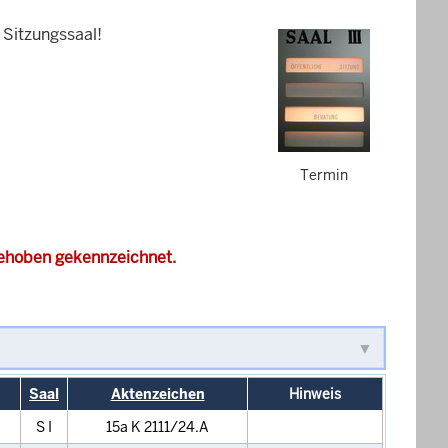
 Sitzungssaal!
Termin
gehoben gekennzeichnet.
Saal
Aktenzeichen
Hinweis
S I
15a K 2111/24.A