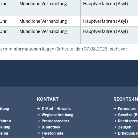
Uhr
Mündliche Verhandlung
Hauptverfahren (Asyl)
Uhr
Mündliche Verhandlung
Hauptverfahren (Asyl)
Uhr
Mündliche Verhandlung
Hauptverfahren (Asyl)
ermininformationen liegen für heute, den 07.08.2026, nicht vor.
KONTAKT
RECHTS-I
ilung
E-Mail - Hinweis
Formulare
Wegbeschreibung
Gesetze (
fahren
Pressesprecher
Rechtspre
cklung
Bibliothek
Zeugen
ssion
Telefonliste
Erhebung v