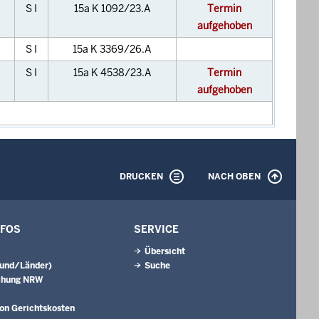
S I
15a K 1092/23.A
Termin
aufgehoben
S I
15a K 3369/26.A
S I
15a K 4538/23.A
Termin
aufgehoben
DRUCKEN
NACH OBEN
NFOS
SERVICE
Übersicht
Bund/Länder)
Suche
chung NRW
on Gerichtskosten